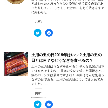
共
は
)
き終わったと思ったらひと晩寝かせて置く必要があ
有
ク
(
リ
ったりして。。 しかし、たけのこをあく抜きをすぐ
新
ッ
に終わらせ …
し
ク
い
し
ウ
て
ィ
く
共有:
ン
だ
ド
さ
ウ
い
ク
F
で
(
リ
a
開
新
ッ
c
き
し
ク
e
ま
い
し
b
す
ウ
て
o
)
ィ
T
o
ン
w
k
ド
土用の丑の日2019年はいつ？土用の丑の
i
で
ウ
t
共
で
日とは何？なぜうなぎを食べるの？
t
有
開
e
す
き
土用の丑の日はうなぎを食べる！ そんな風習が日本
r
る
ま
で
に
す
では有名ですよね。 甘辛いタレで焼いた蒲焼きとご
共
は
)
飯のバランスは最高ですよね！ 今回はそんな別名う
有
ク
(
リ
なぎの日である、土用の丑の日についてまとめてみ
新
ッ
ました。 …
し
ク
い
し
ウ
て
ィ
く
共有:
ン
だ
ド
さ
ウ
い
ク
F
で
(
リ
a
開
新