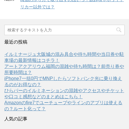
)
で
に
リカー以外では？
共
は
有
ク
(
リ
新
ッ
し
ク
い
し
ウ
て
ィ
く
ン
だ
ド
さ
ウ
い
最近の投稿
で
(
開
新
き
し
イルミナージュ大阪城の混み具合や待ち時間や当日券や駐
ま
い
す
ウ
車場の最新情報はコチラ！
)
ィ
ン
アートアクアリウム福岡の混雑や待ち時間は？前売り券や
ド
所要時間は？
ウ
で
iPhone7一括0円でMNPしたらソフトバンク光に乗り換え
開
き
るのがお得なの？
ま
す
ひらパーのイルミネーションの混雑やアクセスやチケット
)
や口コミ感想などのまとめはこちら！
Amazonのfire7でユーチューブやラインのアプリは使える
の？ルート化って？
人気の記事