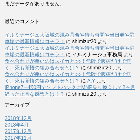
まだデータがありません。
最近のコメント
イルミナージュ大阪城の混み具合や待ち時間や当日券や駐
車場の最新情報はコチラ！
に
shimizut20
より
イルミナージュ大阪城の混み具合や待ち時間や当日券や駐
車場の最新情報はコチラ！
に
イルミナージュ事務局
より
食べ合わせが悪いのはスイカと○○！危険で腹痛だけで無
く、死も覚悟の組み合わせとは？
に
shimizut20
より
食べ合わせが悪いのはスイカと○○！危険で腹痛だけで無
く、死も覚悟の組み合わせとは？
に
A.Y
より
iPhone7一括0円でソフトバンクにMNP乗り換えして2ヶ月
経った正直な感想とは！？
に
shimizut20
より
アーカイブ
2018年12月
2018年4月
2017年12月
2017年11月