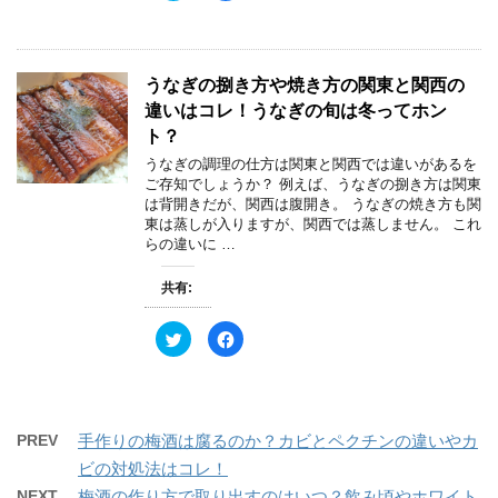
ッ
c
き
し
ク
e
ま
い
し
b
す
ウ
て
o
)
ィ
T
o
ン
w
k
ド
うなぎの捌き方や焼き方の関東と関西の
i
で
ウ
t
共
で
違いはコレ！うなぎの旬は冬ってホン
t
有
開
e
す
き
ト？
r
る
ま
で
に
す
うなぎの調理の仕方は関東と関西では違いがあるを
共
は
)
有
ク
ご存知でしょうか？ 例えば、うなぎの捌き方は関東
(
リ
は背開きだが、関西は腹開き。 うなぎの焼き方も関
新
ッ
し
ク
東は蒸しが入りますが、関西では蒸しません。 これ
い
し
らの違いに …
ウ
て
ィ
く
ン
だ
ド
さ
共有:
ウ
い
で
(
開
新
ク
F
き
し
リ
a
ま
い
ッ
c
す
ウ
ク
e
)
ィ
し
b
ン
て
o
ド
T
o
ウ
w
k
で
PREV
手作りの梅酒は腐るのか？カビとペクチンの違いやカ
i
で
開
t
共
き
ビの対処法はコレ！
t
有
ま
e
す
す
NEXT
梅酒の作り方で取り出すのはいつ？飲み頃やホワイト
r
る