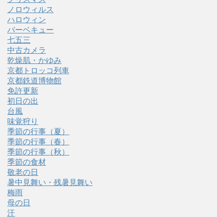
ノロウィルス
ハロウィン
バーベキュー
七五三
中古カメラ
乾燥肌・かゆみ
京都トロッコ列車
京都鉄道博物館
免許更新
初日の出
台風
味覚狩り
季節の行事（夏）
季節の行事（春）
季節の行事（秋）
季節の食材
敬老の日
暑中見舞い・残暑見舞い
梅雨
母の日
汗