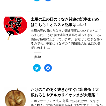
ッ
c
ク
e
し
b
て
o
T
o
w
k
土用の丑の日のうなぎ関連の記事まとめ
i
で
t
共
はこちら！オススメ記事はコレ！
t
有
e
す
土用の丑の日のうなぎの関連記事についてまとめて
r
る
で
に
みました。 うなぎは近年漁獲高も減ってきて、その
共
は
価値が極端に上がっています。 おなじうなぎを食べ
有
ク
(
リ
るのでも、事前にうなぎの予備知識があれば100倍
新
ッ
楽しめます …
し
ク
い
し
ウ
て
ィ
く
共有:
ン
だ
ド
さ
ウ
い
ク
F
で
(
リ
a
開
新
ッ
c
き
し
ク
e
ま
い
し
b
す
ウ
て
o
)
ィ
T
o
ン
w
k
ド
たけのこのあく抜きがすぐに出来る！大
i
で
ウ
t
共
で
根おろしやアルカリイオン水が大活躍！
t
有
開
e
す
き
スポンサーリンク 旬の野菜であるたけのこですが、
r
る
ま
で
に
す
あく抜きが非常に手間暇かかり大変ですよね。 湯が