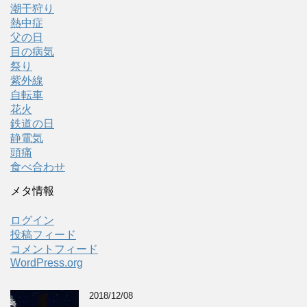
潮干狩り
熱中症
父の日
目の病気
祭り
紫外線
自転車
花火
鉄道の日
静電気
頭痛
食べ合わせ
メタ情報
ログイン
投稿フィード
コメントフィード
WordPress.org
2018/12/08