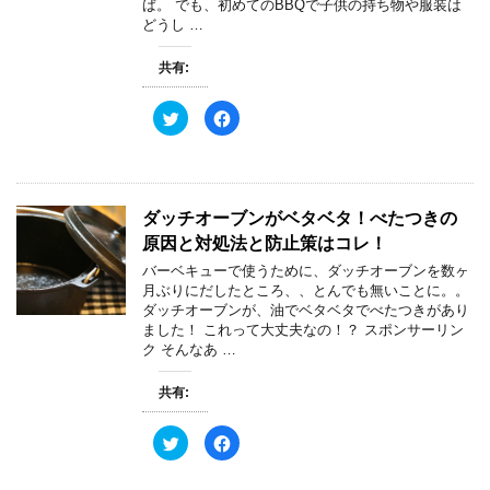
ば。 でも、初めてのBBQで子供の持ち物や服装は
どうし …
共有:
ク
F
リ
a
ッ
c
ク
e
し
b
て
o
T
o
w
k
ダッチオーブンがベタベタ！べたつきの
i
で
t
共
原因と対処法と防止策はコレ！
t
有
e
す
バーベキューで使うために、ダッチオーブンを数ヶ
r
る
で
に
月ぶりにだしたところ、、とんでも無いことに。。
共
は
ダッチオーブンが、油でベタベタでべたつきがあり
有
ク
(
リ
ました！ これって大丈夫なの！？ スポンサーリン
新
ッ
ク そんなあ …
し
ク
い
し
ウ
て
ィ
く
共有:
ン
だ
ド
さ
ウ
い
ク
F
で
(
リ
a
開
新
ッ
c
き
し
ク
e
ま
い