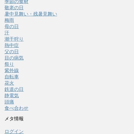
季節の食材
敬老の日
暑中見舞い・残暑見舞い
梅雨
母の日
汗
潮干狩り
熱中症
父の日
目の病気
祭り
紫外線
自転車
花火
鉄道の日
静電気
頭痛
食べ合わせ
メタ情報
ログイン