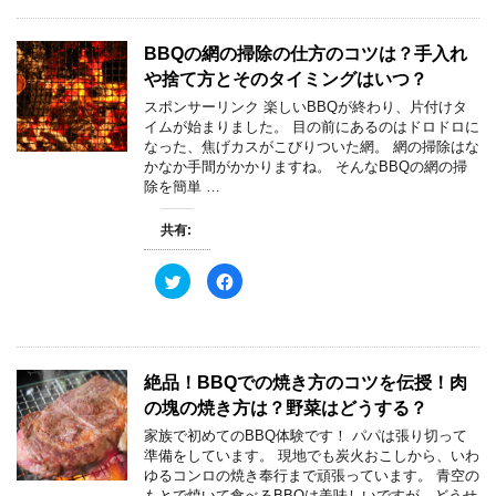
し
b
す
ウ
て
o
)
ィ
T
o
ン
w
k
ド
BBQの網の掃除の仕方のコツは？手入れ
i
で
ウ
t
共
で
や捨て方とそのタイミングはいつ？
t
有
開
e
す
き
スポンサーリンク 楽しいBBQが終わり、片付けタ
r
る
ま
で
に
す
イムが始まりました。 目の前にあるのはドロドロに
共
は
)
なった、焦げカスがこびりついた網。 網の掃除はな
有
ク
(
リ
かなか手間がかかりますね。 そんなBBQの網の掃
新
ッ
除を簡単 …
し
ク
い
し
ウ
て
ィ
く
共有:
ン
だ
ド
さ
ウ
い
ク
F
で
(
リ
a
開
新
ッ
c
き
し
ク
e
ま
い
し
b
す
ウ
て
o
)
ィ
T
o
ン
w
k
ド
絶品！BBQでの焼き方のコツを伝授！肉
i
で
ウ
t
共
で
の塊の焼き方は？野菜はどうする？
t
有
開
e
す
き
家族で初めてのBBQ体験です！ パパは張り切って
r
る
ま
で
に
す
準備をしています。 現地でも炭火おこしから、いわ
共
は
)
ゆるコンロの焼き奉行まで頑張っています。 青空の
有
ク
(
リ
もとで焼いて食べるBBQは美味しいですが、どうせ