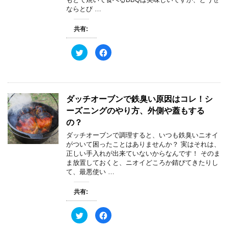
新
ッ
ならとび …
し
ク
い
し
ウ
て
ィ
く
共有:
ン
だ
ド
さ
ウ
い
ク
F
で
(
リ
a
開
新
ッ
c
き
し
ク
e
ま
い
し
b
す
ウ
て
o
)
ィ
T
o
ン
w
k
ド
ダッチオーブンで鉄臭い原因はコレ！シ
i
で
ウ
t
共
で
ーズニングのやり方、外側や蓋もする
t
有
開
e
す
き
の？
r
る
ま
で
に
す
ダッチオーブンで調理すると、いつも鉄臭いニオイ
共
は
)
有
ク
がついて困ったことはありませんか？ 実はそれは、
(
リ
正しい手入れが出来ていないからなんです！ そのま
新
ッ
し
ク
ま放置しておくと、ニオイどころか錆びてきたりし
い
し
て、最悪使い …
ウ
て
ィ
く
ン
だ
ド
さ
共有:
ウ
い
で
(
開
新
ク
F
き
し
リ
a
ま
い
ッ
c
す
ウ