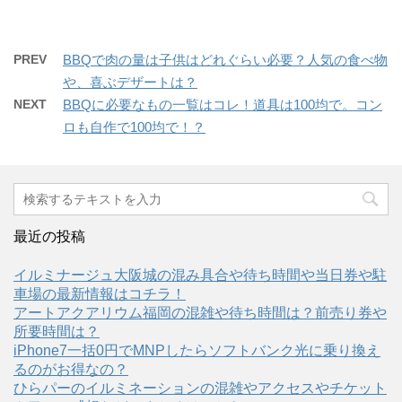
ク
e
)
ィ
し
b
ン
て
o
ド
T
o
ウ
w
k
で
PREV
BBQで肉の量は子供はどれぐらい必要？人気の食べ物
i
で
開
t
共
き
や、喜ぶデザートは？
t
有
ま
e
す
す
NEXT
BBQに必要なもの一覧はコレ！道具は100均で。コン
r
る
)
で
に
ロも自作で100均で！？
共
は
有
ク
(
リ
新
ッ
し
ク
い
し
ウ
て
ィ
く
ン
だ
ド
さ
ウ
い
最近の投稿
で
(
開
新
き
し
イルミナージュ大阪城の混み具合や待ち時間や当日券や駐
ま
い
す
ウ
車場の最新情報はコチラ！
)
ィ
ン
アートアクアリウム福岡の混雑や待ち時間は？前売り券や
ド
所要時間は？
ウ
で
iPhone7一括0円でMNPしたらソフトバンク光に乗り換え
開
き
るのがお得なの？
ま
す
ひらパーのイルミネーションの混雑やアクセスやチケット
)