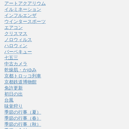
アートアクアリウム
イルミネーション
インフルエンザ
ウインタースポーツ
エアコン
クリスマス
ノロウィルス
ハロウィン
バーベキュー
七五三
中古カメラ
乾燥肌・かゆみ
京都トロッコ列車
京都鉄道博物館
免許更新
初日の出
台風
味覚狩り
季節の行事（夏）
季節の行事（春）
季節の行事（秋）