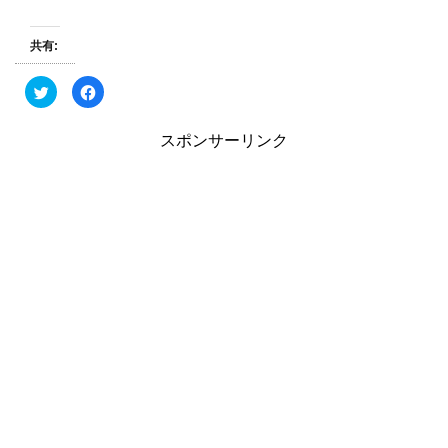
共有:
ク
F
リ
a
ッ
c
ク
e
し
b
スポンサーリンク
て
o
T
o
w
k
i
で
t
共
t
有
e
す
r
る
で
に
共
は
有
ク
(
リ
新
ッ
し
ク
い
し
ウ
て
ィ
く
ン
だ
ド
さ
ウ
い
で
(
開
新
き
し
ま
い
す
ウ