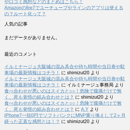
や口コミ感想などのまとめはこちら！
Amazonのfire7でユーチューブやラインのアプリは使える
の？ルート化って？
人気の記事
まだデータがありません。
最近のコメント
イルミナージュ大阪城の混み具合や待ち時間や当日券や駐
車場の最新情報はコチラ！
に
shimizut20
より
イルミナージュ大阪城の混み具合や待ち時間や当日券や駐
車場の最新情報はコチラ！
に
イルミナージュ事務局
より
食べ合わせが悪いのはスイカと○○！危険で腹痛だけで無
く、死も覚悟の組み合わせとは？
に
shimizut20
より
食べ合わせが悪いのはスイカと○○！危険で腹痛だけで無
く、死も覚悟の組み合わせとは？
に
A.Y
より
iPhone7一括0円でソフトバンクにMNP乗り換えして2ヶ月
経った正直な感想とは！？
に
shimizut20
より