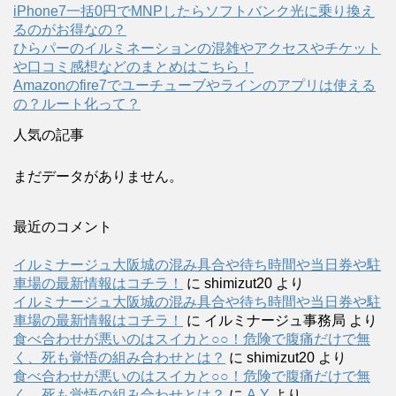
で
iPhone7一括0円でMNPしたらソフトバンク光に乗り換え
開
き
るのがお得なの？
ま
す
ひらパーのイルミネーションの混雑やアクセスやチケット
)
や口コミ感想などのまとめはこちら！
Amazonのfire7でユーチューブやラインのアプリは使える
の？ルート化って？
人気の記事
まだデータがありません。
最近のコメント
イルミナージュ大阪城の混み具合や待ち時間や当日券や駐
車場の最新情報はコチラ！
に
shimizut20
より
イルミナージュ大阪城の混み具合や待ち時間や当日券や駐
車場の最新情報はコチラ！
に
イルミナージュ事務局
より
食べ合わせが悪いのはスイカと○○！危険で腹痛だけで無
く、死も覚悟の組み合わせとは？
に
shimizut20
より
食べ合わせが悪いのはスイカと○○！危険で腹痛だけで無
く、死も覚悟の組み合わせとは？
に
A.Y
より