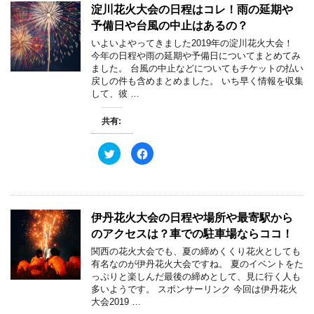
淀川花火大会の日程はコレ！雨の延期や
予備日や台風の中止はあるの？
いよいよやってきました2019年の淀川花火大会！
今年の日程や雨の延期や予備日についてまとめてみ
ました。 台風の中止などについてもチケットの払い
戻しの件も含めまとめました。 いち早く情報を収集
して、彼 …
共有:
ク
F
リ
a
ッ
c
ク
e
し
b
て
o
T
o
w
k
伊丹花火大会の日程や場所や最寄駅から
i
で
t
共
のアクセスは？車での駐車場ならココ！
t
有
e
す
関西の花火大会でも、夏の締めくくり花火としても
r
る
で
に
有名なのが伊丹花火大会ですね。 夏のイベントをた
共
は
っぷりと楽しんだ最後の締めとして、見に行く人も
有
ク
(
リ
多いようです。 スポンサーリンク 今回は伊丹花火
新
ッ
大会2019 …
し
ク
い
し