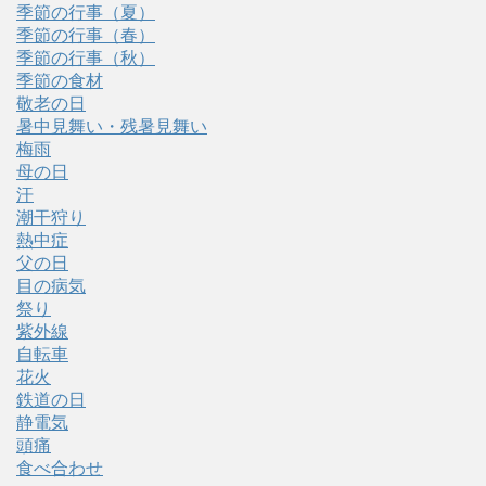
季節の行事（夏）
季節の行事（春）
季節の行事（秋）
季節の食材
敬老の日
暑中見舞い・残暑見舞い
梅雨
母の日
汗
潮干狩り
熱中症
父の日
目の病気
祭り
紫外線
自転車
花火
鉄道の日
静電気
頭痛
食べ合わせ