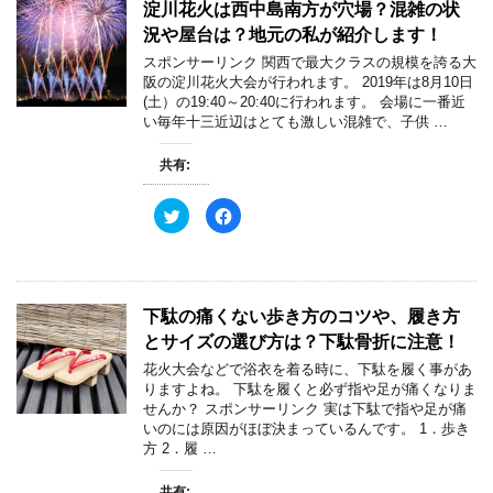
ド
淀川花火は西中島南方が穴場？混雑の状
i
で
ウ
t
共
で
況や屋台は？地元の私が紹介します！
t
有
開
e
す
き
スポンサーリンク 関西で最大クラスの規模を誇る大
r
る
ま
で
に
す
阪の淀川花火大会が行われます。 2019年は8月10日
共
は
)
(土）の19:40～20:40に行われます。 会場に一番近
有
ク
(
リ
い毎年十三近辺はとても激しい混雑で、子供 …
新
ッ
し
ク
い
し
共有:
ウ
て
ィ
く
ン
だ
ド
さ
ク
F
ウ
い
リ
a
で
(
ッ
c
開
新
ク
e
き
し
し
b
ま
い
て
o
す
ウ
T
o
)
ィ
w
k
下駄の痛くない歩き方のコツや、履き方
ン
i
で
ド
t
共
とサイズの選び方は？下駄骨折に注意！
ウ
t
有
で
e
す
開
花火大会などで浴衣を着る時に、下駄を履く事があ
r
る
き
で
に
りますよね。 下駄を履くと必ず指や足が痛くなりま
ま
共
は
す
せんか？ スポンサーリンク 実は下駄で指や足が痛
有
ク
)
(
リ
いのには原因がほぼ決まっているんです。 1．歩き
新
ッ
方 2．履 …
し
ク
い
し
ウ
て
ィ
く
共有: