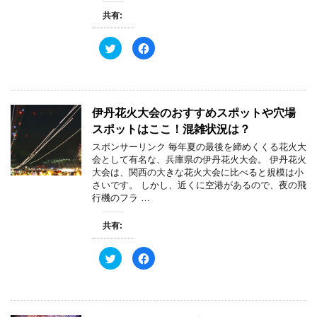
ウ
て
ィ
く
共有:
ン
だ
ド
さ
ウ
い
ク
F
で
(
リ
a
開
新
ッ
c
き
し
ク
e
ま
い
し
b
す
ウ
て
o
)
ィ
T
o
ン
w
k
ド
伊丹花火大会のおすすめスポットや穴場
i
で
ウ
t
共
で
スポットはここ！混雑状況は？
t
有
開
e
す
き
スポンサーリンク 毎年夏の最後を締めくくる花火大
r
る
ま
で
に
す
会として有名な、兵庫県の伊丹花火大会。 伊丹花火
共
は
)
大会は、関西の大きな花火大会に比べると規模は小
有
ク
(
リ
さいです。 しかし、近くに空港があるので、夜の飛
新
ッ
行機のフラ …
し
ク
い
し
ウ
て
ィ
く
共有:
ン
だ
ド
さ
ウ
い
ク
F
で
(
リ
a
開
新
ッ
c
き
し
ク
e
ま
い
し
b
す
ウ
て
o
)
ィ
T
o
ン
w
k