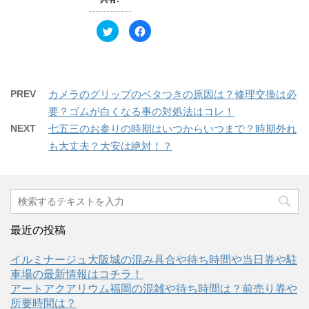
ン
だ
ド
さ
ウ
い
ク
F
で
(
リ
a
開
新
ッ
c
き
し
ク
e
ま
い
し
b
す
ウ
て
o
)
ィ
T
o
ン
w
k
ド
PREV
カメラのグリップのベタつきの原因は？修理交換は必
i
で
ウ
t
共
で
要？ゴムが白くなる事の対処法はコレ！
t
有
開
e
す
き
NEXT
七五三のお参りの時期はいつからいつまで？時期外れ
r
る
ま
で
に
す
も大丈夫？大安は絶対！？
共
は
)
有
ク
(
リ
新
ッ
し
ク
い
し
ウ
て
ィ
く
ン
だ
ド
さ
ウ
い
最近の投稿
で
(
開
新
き
し
イルミナージュ大阪城の混み具合や待ち時間や当日券や駐
ま
い
す
ウ
車場の最新情報はコチラ！
)
ィ
ン
アートアクアリウム福岡の混雑や待ち時間は？前売り券や
ド
所要時間は？
ウ