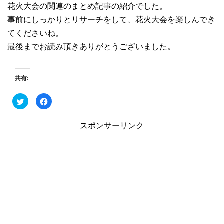
花火大会の関連のまとめ記事の紹介でした。
事前にしっかりとリサーチをして、花火大会を楽しんでき
てくださいね。
最後までお読み頂きありがとうございました。
共有:
ク
F
リ
a
ッ
c
ク
e
し
b
スポンサーリンク
て
o
T
o
w
k
i
で
t
共
t
有
e
す
r
る
で
に
共
は
有
ク
(
リ
新
ッ
し
ク
い
し
ウ
て