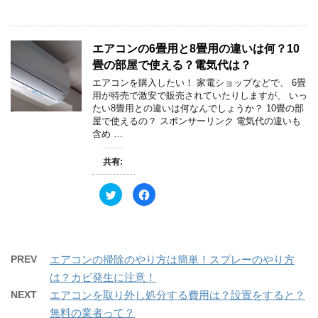
き
し
ク
e
ま
い
し
b
す
ウ
て
o
)
ィ
T
o
ン
w
k
ド
エアコンの6畳用と8畳用の違いは何？10
i
で
ウ
t
共
で
畳の部屋で使える？電気代は？
t
有
開
e
す
き
エアコンを購入したい！ 家電ショップなどで、 6畳
r
る
ま
で
に
す
用が特売で激安で販売されていたりしますが、 いっ
共
は
)
たい8畳用との違いは何なんでしょうか？ 10畳の部
有
ク
(
リ
屋で使えるの？ スポンサーリンク 電気代の違いも
新
ッ
含め …
し
ク
い
し
ウ
て
ィ
く
共有:
ン
だ
ド
さ
ウ
い
ク
F
で
(
リ
a
開
新
ッ
c
き
し
ク
e
ま
い
し
b
す
ウ
て
o
)
ィ
T
o
ン
w
k
ド
PREV
エアコンの掃除のやり方は簡単！スプレーのやり方
i
で
ウ
t
共
で
は？カビ発生に注意！
t
有
開
e
す
き
NEXT
エアコンを取り外し処分する費用は？設置をすると？
r
る
ま
で
に
す
無料の業者って？
共
は
)