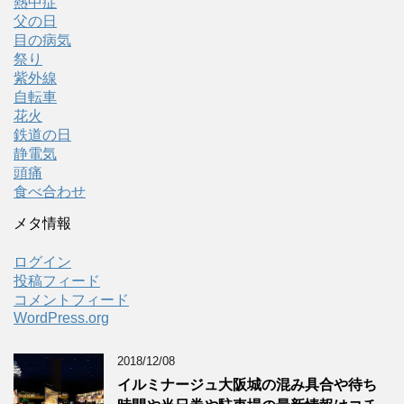
熱中症
父の日
目の病気
祭り
紫外線
自転車
花火
鉄道の日
静電気
頭痛
食べ合わせ
メタ情報
ログイン
投稿フィード
コメントフィード
WordPress.org
2018/12/08
イルミナージュ大阪城の混み具合や待ち