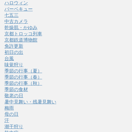
ハロウィン
バーベキュー
七五三
中古カメラ
乾燥肌・かゆみ
京都トロッコ列車
京都鉄道博物館
免許更新
初日の出
台風
味覚狩り
季節の行事（夏）
季節の行事（春）
季節の行事（秋）
季節の食材
敬老の日
暑中見舞い・残暑見舞い
梅雨
母の日
汗
潮干狩り