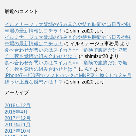
最近のコメント
イルミナージュ大阪城の混み具合や待ち時間や当日券や駐
車場の最新情報はコチラ！
に
shimizut20
より
イルミナージュ大阪城の混み具合や待ち時間や当日券や駐
車場の最新情報はコチラ！
に
イルミナージュ事務局
より
食べ合わせが悪いのはスイカと○○！危険で腹痛だけで無
く、死も覚悟の組み合わせとは？
に
shimizut20
より
食べ合わせが悪いのはスイカと○○！危険で腹痛だけで無
く、死も覚悟の組み合わせとは？
に
A.Y
より
iPhone7一括0円でソフトバンクにMNP乗り換えして2ヶ月
経った正直な感想とは！？
に
shimizut20
より
アーカイブ
2018年12月
2018年4月
2017年12月
2017年11月
2017年10月