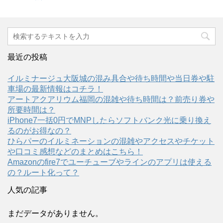
有
ク
(
リ
新
ッ
し
ク
い
し
ウ
て
ィ
く
ン
だ
ド
さ
ウ
い
最近の投稿
で
(
開
新
き
し
イルミナージュ大阪城の混み具合や待ち時間や当日券や駐
ま
い
す
ウ
車場の最新情報はコチラ！
)
ィ
ン
アートアクアリウム福岡の混雑や待ち時間は？前売り券や
ド
所要時間は？
ウ
で
iPhone7一括0円でMNPしたらソフトバンク光に乗り換え
開
き
るのがお得なの？
ま
す
ひらパーのイルミネーションの混雑やアクセスやチケット
)
や口コミ感想などのまとめはこちら！
Amazonのfire7でユーチューブやラインのアプリは使える
の？ルート化って？
人気の記事
まだデータがありません。