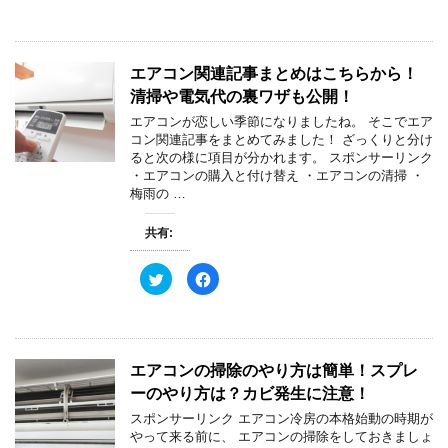
ッ
c
ク
e
し
b
て
o
T
o
w
k
エアコン関連記事まとめはこちらから！
i
で
t
共
清掃や電気代の裏ワザも公開！
t
有
e
す
エアコンが恋しい季節になりましたね。 そこでエア
r
る
で
に
コン関連記事をまとめてみました！ ざっくりと分け
共
は
ると次の様に項目が分かれます。 スポンサーリンク
有
ク
(
リ
・エアコンの購入と付け替え ・エアコンの清掃 ・
新
ッ
梅雨の …
し
ク
い
し
ウ
て
ィ
く
共有:
ン
だ
ド
さ
ウ
い
ク
F
で
(
リ
a
開
新
ッ
c
き
し
ク
e
ま
い
し
b
す
ウ
て
o
)
ィ
T
o
ン
w
k
ド
エアコンの掃除のやり方は簡単！スプレ
i
で
ウ
t
共
で
ーのやり方は？カビ発生に注意！
t
有
開
e
す
き
スポンサーリンク エアコン冷房の本格始動の時期が
r
る
ま
で
に
す
やって来る前に、 エアコンの掃除をしておきましょ
共
は
)