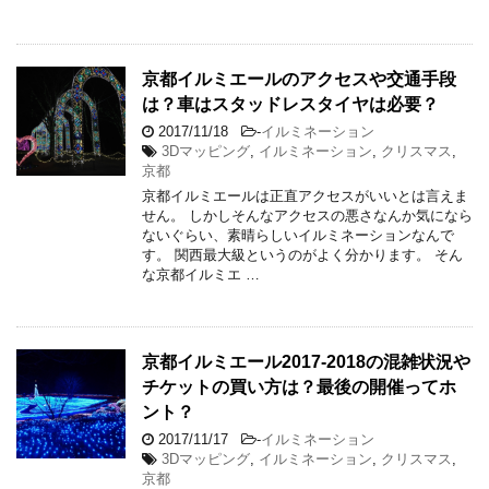
京都イルミエールのアクセスや交通手段
は？車はスタッドレスタイヤは必要？
2017/11/18
-
イルミネーション
3Dマッピング
,
イルミネーション
,
クリスマス
,
京都
京都イルミエールは正直アクセスがいいとは言えま
せん。 しかしそんなアクセスの悪さなんか気になら
ないぐらい、素晴らしいイルミネーションなんで
す。 関西最大級というのがよく分かります。 そん
な京都イルミエ …
京都イルミエール2017-2018の混雑状況や
チケットの買い方は？最後の開催ってホ
ント？
2017/11/17
-
イルミネーション
3Dマッピング
,
イルミネーション
,
クリスマス
,
京都