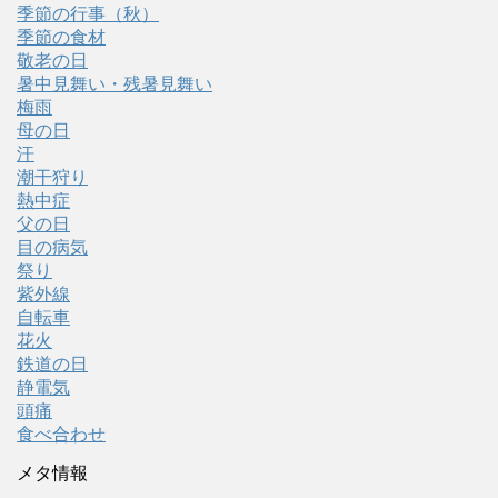
季節の行事（秋）
季節の食材
敬老の日
暑中見舞い・残暑見舞い
梅雨
母の日
汗
潮干狩り
熱中症
父の日
目の病気
祭り
紫外線
自転車
花火
鉄道の日
静電気
頭痛
食べ合わせ
メタ情報