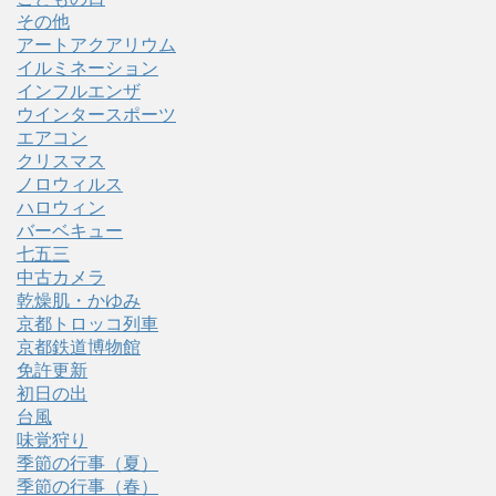
その他
アートアクアリウム
イルミネーション
インフルエンザ
ウインタースポーツ
エアコン
クリスマス
ノロウィルス
ハロウィン
バーベキュー
七五三
中古カメラ
乾燥肌・かゆみ
京都トロッコ列車
京都鉄道博物館
免許更新
初日の出
台風
味覚狩り
季節の行事（夏）
季節の行事（春）