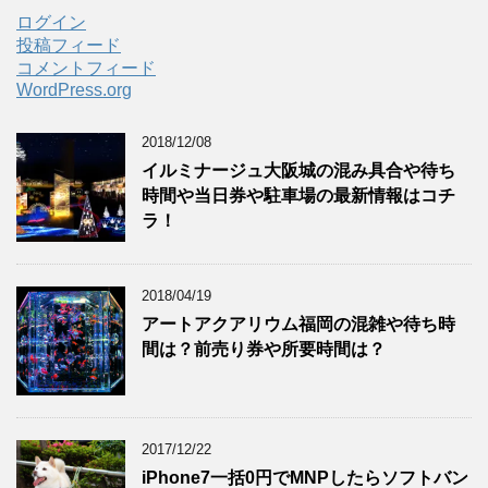
ログイン
投稿フィード
コメントフィード
WordPress.org
2018/12/08
イルミナージュ大阪城の混み具合や待ち
時間や当日券や駐車場の最新情報はコチ
ラ！
2018/04/19
アートアクアリウム福岡の混雑や待ち時
間は？前売り券や所要時間は？
2017/12/22
iPhone7一括0円でMNPしたらソフトバン