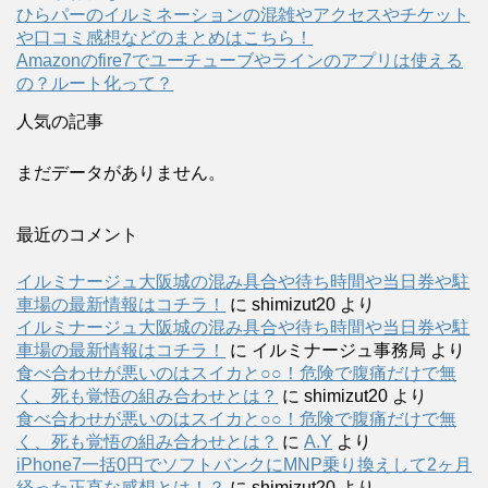
ひらパーのイルミネーションの混雑やアクセスやチケット
や口コミ感想などのまとめはこちら！
Amazonのfire7でユーチューブやラインのアプリは使える
の？ルート化って？
人気の記事
まだデータがありません。
最近のコメント
イルミナージュ大阪城の混み具合や待ち時間や当日券や駐
車場の最新情報はコチラ！
に
shimizut20
より
イルミナージュ大阪城の混み具合や待ち時間や当日券や駐
車場の最新情報はコチラ！
に
イルミナージュ事務局
より
食べ合わせが悪いのはスイカと○○！危険で腹痛だけで無
く、死も覚悟の組み合わせとは？
に
shimizut20
より
食べ合わせが悪いのはスイカと○○！危険で腹痛だけで無
く、死も覚悟の組み合わせとは？
に
A.Y
より
iPhone7一括0円でソフトバンクにMNP乗り換えして2ヶ月
経った正直な感想とは！？
に
shimizut20
より