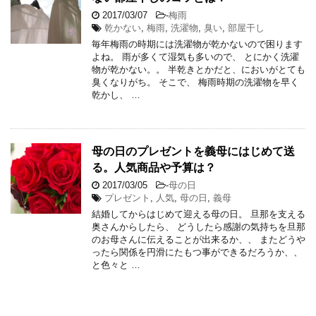
2017/03/07
-
梅雨
乾かない
,
梅雨
,
洗濯物
,
臭い
,
部屋干し
毎年梅雨の時期には洗濯物が乾かないので困ります
よね。 雨が多くて湿気も多いので、 とにかく洗濯
物が乾かない。。 半乾きとかだと、においがとても
臭くなりがち。 そこで、 梅雨時期の洗濯物を早く
乾かし、 …
母の日のプレゼントを義母にはじめて送
る。人気商品や予算は？
2017/03/05
-
母の日
プレゼント
,
人気
,
母の日
,
義母
結婚してからはじめて迎える母の日。 旦那を支える
奥さんからしたら、 どうしたら感謝の気持ちを旦那
のお母さんに伝えることが出来るか、、 またどうや
ったら関係を円滑にたもつ事ができるだろうか、、
と色々と …