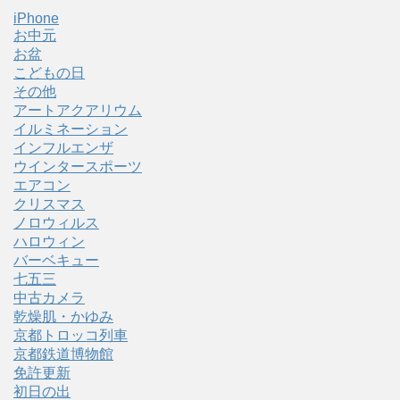
iPhone
お中元
お盆
こどもの日
その他
アートアクアリウム
イルミネーション
インフルエンザ
ウインタースポーツ
エアコン
クリスマス
ノロウィルス
ハロウィン
バーベキュー
七五三
中古カメラ
乾燥肌・かゆみ
京都トロッコ列車
京都鉄道博物館
免許更新
初日の出