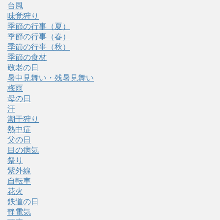
台風
味覚狩り
季節の行事（夏）
季節の行事（春）
季節の行事（秋）
季節の食材
敬老の日
暑中見舞い・残暑見舞い
梅雨
母の日
汗
潮干狩り
熱中症
父の日
目の病気
祭り
紫外線
自転車
花火
鉄道の日
静電気