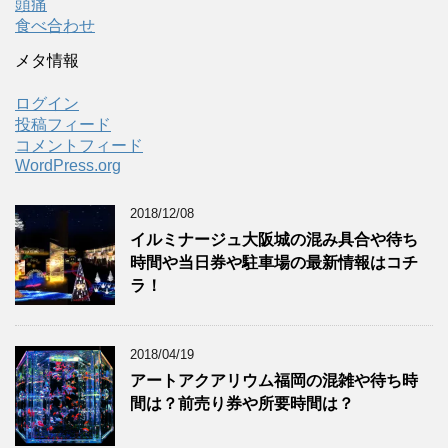
頭痛
食べ合わせ
メタ情報
ログイン
投稿フィード
コメントフィード
WordPress.org
2018/12/08
イルミナージュ大阪城の混み具合や待ち
時間や当日券や駐車場の最新情報はコチ
ラ！
2018/04/19
アートアクアリウム福岡の混雑や待ち時
間は？前売り券や所要時間は？