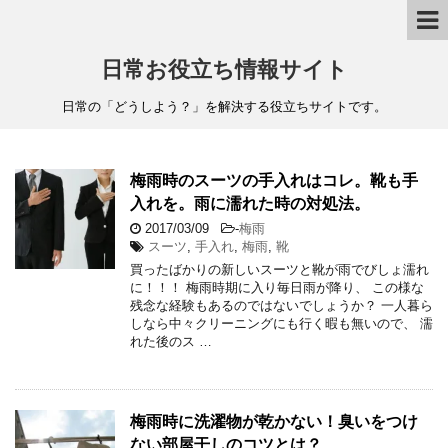
日常お役立ち情報サイト
日常の「どうしよう？」を解決する役立ちサイトです。
梅雨時のスーツの手入れはコレ。靴も手
入れを。雨に濡れた時の対処法。
2017/03/09
-
梅雨
スーツ
,
手入れ
,
梅雨
,
靴
買ったばかりの新しいスーツと靴が雨でびしょ濡れ
に！！！ 梅雨時期に入り毎日雨が降り、 この様な
残念な経験もあるのではないでしょうか？ 一人暮ら
しなら中々クリーニングにも行く暇も無いので、 濡
れた後のス …
梅雨時に洗濯物が乾かない！臭いをつけ
ない部屋干しのコツとは？