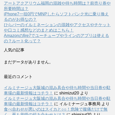
アートアクアリウム福岡の混雑や待ち時間は？前売り券や
所要時間は？
iPhone7一括0円でMNPしたらソフトバンク光に乗り換え
るのがお得なの？
ひらパーのイルミネーションの混雑やアクセスやチケット
や口コミ感想などのまとめはこちら！
Amazonのfire7でユーチューブやラインのアプリは使える
の？ルート化って？
人気の記事
まだデータがありません。
最近のコメント
イルミナージュ大阪城の混み具合や待ち時間や当日券や駐
車場の最新情報はコチラ！
に
shimizut20
より
イルミナージュ大阪城の混み具合や待ち時間や当日券や駐
車場の最新情報はコチラ！
に
イルミナージュ事務局
より
食べ合わせが悪いのはスイカと○○！危険で腹痛だけで無
く、死も覚悟の組み合わせとは？
に
shimizut20
より