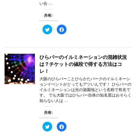
い
し
い合 …
ウ
て
ィ
く
ン
だ
ド
さ
共有:
ウ
い
で
(
開
新
ク
F
き
し
リ
a
ま
い
ッ
c
す
ウ
ク
e
)
ィ
し
b
ン
て
o
ド
T
o
ウ
w
k
で
ひらパーのイルミネーションの混雑状況
i
で
開
t
共
き
は？チケットの値段で得する方法はコ
t
有
ま
e
す
す
レ！
r
る
)
で
に
大阪のひらパーことひらかたパークのイルミネーシ
共
は
有
ク
ョンイベントがとってもアツいんです！ ひらパーの
(
リ
イルミネーションは光の遊園地という名称で有名で
新
ッ
し
ク
す。 でも大阪ではひらパー自体の知名度はおそらく
い
し
知らない人は …
ウ
て
ィ
く
ン
だ
ド
さ
共有:
ウ
い
で
(
開
新
ク
F
き
し
リ
a
ま
い
ッ
c
す
ウ