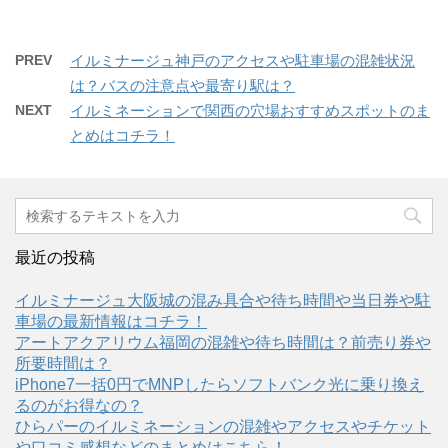
ク
e
)
ィ
し
b
ン
て
o
ド
T
o
ウ
w
k
で
PREV
イルミナージュ神戸のアクセスや駐車場の混雑状況
i
で
開
t
共
き
は？バスの注意点や最寄り駅は？
t
有
ま
e
す
す
NEXT
イルミネーションで関西の穴場おすすめスポットのま
r
る
)
で
に
とめはコチラ！
共
は
有
ク
(
リ
新
ッ
し
ク
い
し
ウ
て
ィ
く
ン
だ
ド
さ
ウ
い
最近の投稿
で
(
開
新
き
し
イルミナージュ大阪城の混み具合や待ち時間や当日券や駐
ま
い
す
ウ
車場の最新情報はコチラ！
)
ィ
ン
アートアクアリウム福岡の混雑や待ち時間は？前売り券や
ド
所要時間は？
ウ
で
iPhone7一括0円でMNPしたらソフトバンク光に乗り換え
開
き
るのがお得なの？
ま
す
ひらパーのイルミネーションの混雑やアクセスやチケット
)
や口コミ感想などのまとめはこちら！