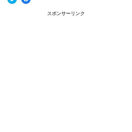
リ
a
ッ
c
ク
e
し
b
スポンサーリンク
て
o
T
o
w
k
i
で
t
共
t
有
e
す
r
る
で
に
共
は
有
ク
(
リ
新
ッ
し
ク
い
し
ウ
て
ィ
く
ン
だ
ド
さ
ウ
い
で
(
開
新
き
し
ま
い
す
ウ
)
ィ
ン
ド
ウ
で
開
き
ま