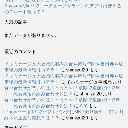
Amazonのfire7でユーチューブやラインのアプリは使える
の？ルート化って？
人気の記事
まだデータがありません。
最近のコメント
イルミナージュ大阪城の混み具合や待ち時間や当日券や駐
車場の最新情報はコチラ！
に
shimizut20
より
イルミナージュ大阪城の混み具合や待ち時間や当日券や駐
車場の最新情報はコチラ！
に
イルミナージュ事務局
より
食べ合わせが悪いのはスイカと○○！危険で腹痛だけで無
く、死も覚悟の組み合わせとは？
に
shimizut20
より
食べ合わせが悪いのはスイカと○○！危険で腹痛だけで無
く、死も覚悟の組み合わせとは？
に
A.Y
より
iPhone7一括0円でソフトバンクにMNP乗り換えして2ヶ月
経った正直な感想とは！？
に
shimizut20
より
アーカイブ