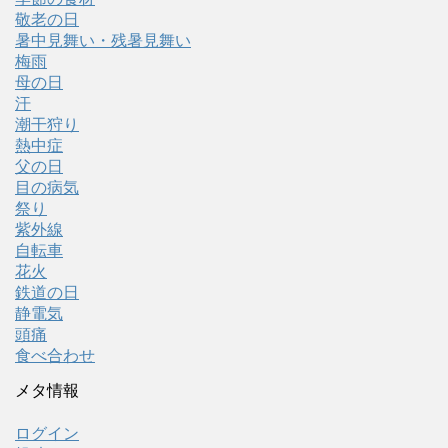
敬老の日
暑中見舞い・残暑見舞い
梅雨
母の日
汗
潮干狩り
熱中症
父の日
目の病気
祭り
紫外線
自転車
花火
鉄道の日
静電気
頭痛
食べ合わせ
メタ情報
ログイン