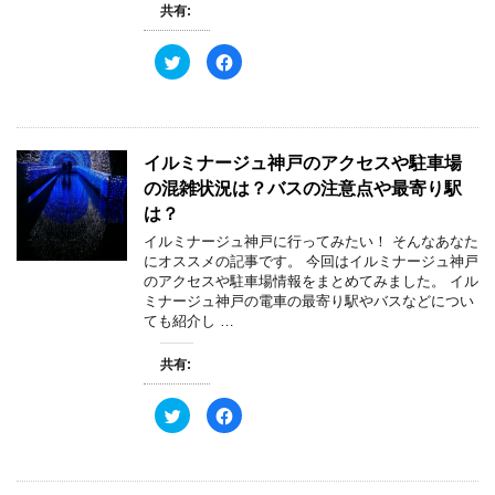
共有:
ク
F
リ
a
ッ
c
ク
e
し
b
て
o
T
o
w
k
イルミナージュ神戸のアクセスや駐車場
i
で
t
共
の混雑状況は？バスの注意点や最寄り駅
t
有
e
す
は？
r
る
で
に
イルミナージュ神戸に行ってみたい！ そんなあなた
共
は
有
ク
にオススメの記事です。 今回はイルミナージュ神戸
(
リ
のアクセスや駐車場情報をまとめてみました。 イル
新
ッ
し
ク
ミナージュ神戸の電車の最寄り駅やバスなどについ
い
し
ても紹介し …
ウ
て
ィ
く
ン
だ
ド
さ
共有:
ウ
い
で
(
開
新
ク
F
き
し
リ
a
ま
い
ッ
c
す
ウ
ク
e
)
ィ
し
b
ン
て
o
ド
T
o