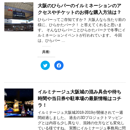
ウ
w
k
で
大阪のひらパーのイルミネーションのア
i
で
開
t
共
き
クセスやチケットのお得な購入方法は？
t
有
ま
e
す
す
ひらパーってご存知てすか？ 大阪人なら当たり前の
r
る
)
で
に
様に、ひらかたパーク！ と答えてくれると思いま
共
は
す。 そんなひらパーことひらかたパークで冬季にイ
有
ク
(
リ
ルミネーションイベントが行われています。 今回
新
ッ
は、ひらパー …
し
ク
い
し
ウ
て
ィ
く
共有:
ン
だ
ド
さ
ウ
い
ク
F
で
(
リ
a
開
新
ッ
c
き
し
ク
e
ま
い
し
b
す
ウ
て
o
)
ィ
T
o
ン
w
k
ド
イルミナージュ大阪城の混み具合や待ち
i
で
ウ
t
共
で
時間や当日券や駐車場の最新情報はコチ
t
有
開
e
す
き
ラ！
r
る
ま
で
に
す
イルミナージュ大阪城2018-2019が開催されて一週
共
は
)
有
ク
間経過しました。 過去の3Dプロジェクトマッピン
(
リ
グとは内容も少し異なり、混雑の仕方なども変化し
新
ッ
し
ク
ている様ですね。 実際にイルミナージュ事務局に問