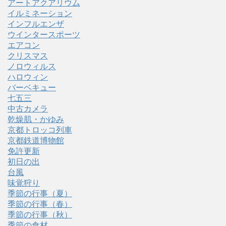
アートアクアリウム
イルミネーション
インフルエンザ
ウインタースポーツ
エアコン
クリスマス
ノロウィルス
ハロウィン
バーベキュー
七五三
中古カメラ
乾燥肌・かゆみ
京都トロッコ列車
京都鉄道博物館
免許更新
初日の出
台風
味覚狩り
季節の行事（夏）
季節の行事（春）
季節の行事（秋）
季節の食材