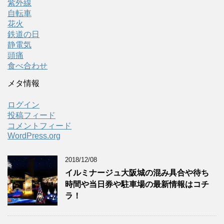
紫外線
自転車
花火
鉄道の日
静電気
頭痛
食べ合わせ
メタ情報
ログイン
投稿フィード
コメントフィード
WordPress.org
2018/12/08
イルミナージュ大阪城の混み具合や待ち
時間や当日券や駐車場の最新情報はコチ
ラ！