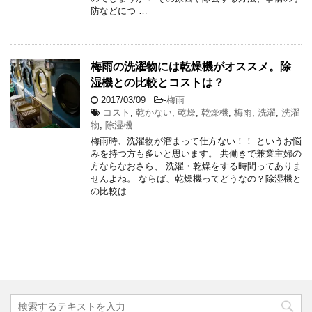
防などにつ …
梅雨の洗濯物には乾燥機がオススメ。除
湿機との比較とコストは？
2017/03/09
-
梅雨
コスト
,
乾かない
,
乾燥
,
乾燥機
,
梅雨
,
洗濯
,
洗濯
物
,
除湿機
梅雨時、洗濯物が溜まって仕方ない！！ というお悩
みを持つ方も多いと思います。 共働きで兼業主婦の
方ならなおさら、 洗濯・乾燥をする時間ってありま
せんよね。 ならば、乾燥機ってどうなの？除湿機と
の比較は …