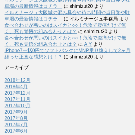
車場の最新情報はコチラ！
に
shimizut20
より
イルミナージュ大阪城の混み具合や待ち時間や当日券や駐
車場の最新情報はコチラ！
に
イルミナージュ事務局
より
食べ合わせが悪いのはスイカと○○！危険で腹痛だけで無
く、死も覚悟の組み合わせとは？
に
shimizut20
より
食べ合わせが悪いのはスイカと○○！危険で腹痛だけで無
く、死も覚悟の組み合わせとは？
に
A.Y
より
iPhone7一括0円でソフトバンクにMNP乗り換えして2ヶ月
経った正直な感想とは！？
に
shimizut20
より
アーカイブ
2018年12月
2018年4月
2017年12月
2017年11月
2017年10月
2017年9月
2017年8月
2017年7月
2017年6月