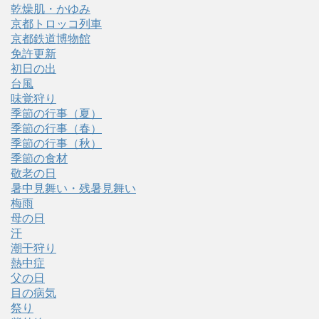
乾燥肌・かゆみ
京都トロッコ列車
京都鉄道博物館
免許更新
初日の出
台風
味覚狩り
季節の行事（夏）
季節の行事（春）
季節の行事（秋）
季節の食材
敬老の日
暑中見舞い・残暑見舞い
梅雨
母の日
汗
潮干狩り
熱中症
父の日
目の病気
祭り